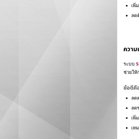
เพิ
ลดต
ความแ
ระบบ
S
ช่วยให้
ข้อดีคื
ลดค
ลดข
เพิ
เหม