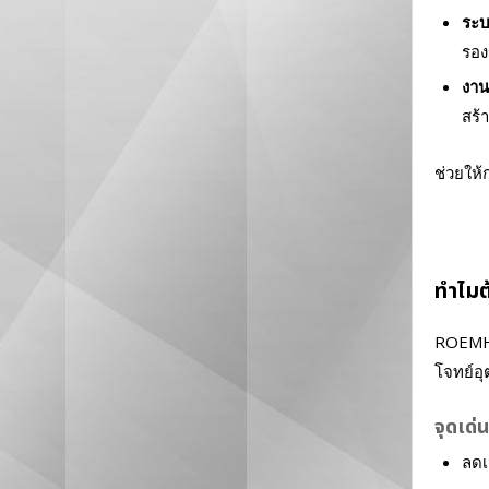
ระบ
รอง
งาน
สร้
ช่วยให
ทำไมต
ROEMHE
โจทย์อ
จุดเด่
ลดเ