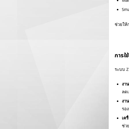
Man
Sma
ช่วยให
การใช
ระบบ Z
งาน
ลดเ
งาน
รอง
เคร
ช่ว