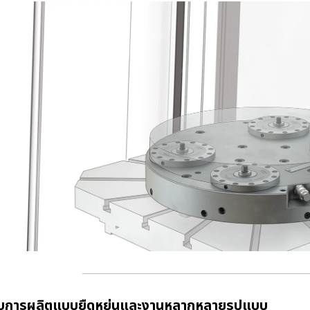
บการผลิตแบบยืดหยุ่นและงานหลากหลายรูปแบบ