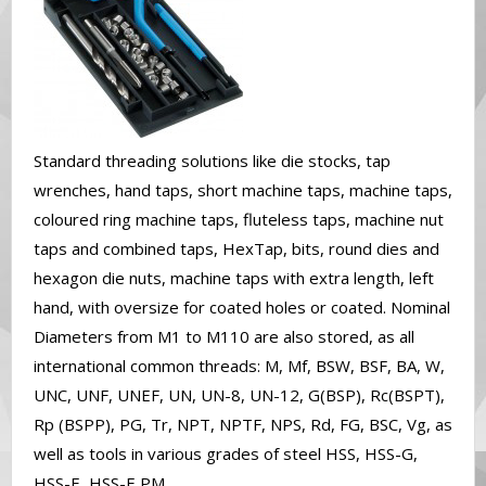
Standard threading solutions like die stocks, tap
wrenches, hand taps, short machine taps, machine taps,
coloured ring machine taps, fluteless taps, machine nut
taps and combined taps, HexTap, bits, round dies and
hexagon die nuts, machine taps with extra length, left
hand, with oversize for coated holes or coated. Nominal
Diameters from M1 to M110 are also stored, as all
international common threads: M, Mf, BSW, BSF, BA, W,
UNC, UNF, UNEF, UN, UN-8, UN-12, G(BSP), Rc(BSPT),
Rp (BSPP), PG, Tr, NPT, NPTF, NPS, Rd, FG, BSC, Vg, as
well as tools in various grades of steel HSS, HSS-G,
HSS-E, HSS-E PM.